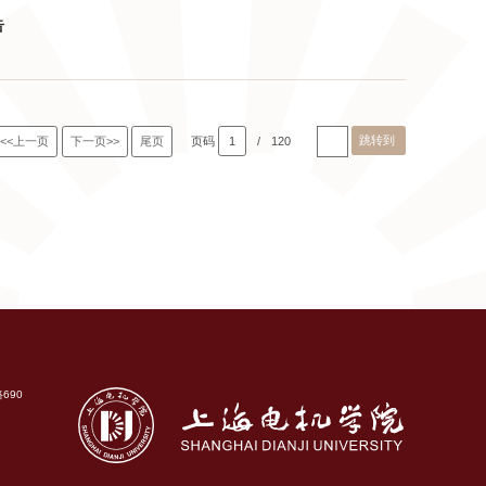
告
跳转到
<<上一页
下一页>>
尾页
页码
1
/
120
690