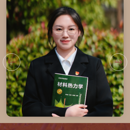
赛
求，
琳
（以
是
教
下
实
授
简
现
团
称“挑
我
队
战
国
合
杯”）
航
作，
中，
天
依
上
强
托
海
国
我
电
目
校
机
标
自
学
的
主
院
必
研
代
经
制
表
途
的
队
径。
I
共
《关
n
获
于
S
得
推
e
特
动
晶
等
国
体，
奖
防
在
2
科
微
项，
技
型