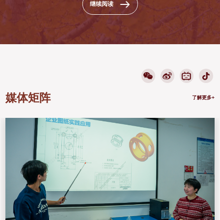
继续阅读
的
表
航
在
天》
计
白
算
皮...
机
科...
媒体矩阵
了解更多+