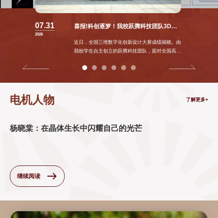
我校研制的InSe晶体在微型光谱仪集成电路器件开发中取
在全国高校商业精英挑战赛国际贸易竞赛总决赛中获大奖
2特，6一，7二，5三！开创
07.31
喜报!科创逐梦！我校跃腾科技团队3D大赛斩获多项大奖
智能检测与视觉团队在多模态检测、视觉跟踪等方向持续攻关
我校智能决策与控制技术研究团队在
近
2026
在
日，
近日，全国三维数字化创新设计大赛成绩揭晓。由
刚
在
我
我校学生自主创立的跃腾科技团队，面对全国高校
落
轨
校
强队的激烈角逐，沉着应战，完整呈现项目设计理
幕
服
先
念与应用价值，一举夺得全国一...
的
务
进
第
与
功
十
在
能
电机人物
五
轨
了解更多+
材
届“挑
组
料
战
装
团
杯”上
是
杨晓棠：在晶体生长中闪耀自己的光芒
队
海
航
金
市
天
敏
大
技
教
学
术
授
生
发
与
继续阅读
创
展
山
业
的
东
计
必
大
划
然
学
竞
需
韩