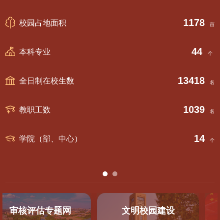
1178
校园占地面积
个
亩
44
本科专业
个
13418
全日制在校生数
个
名
1039
教职工数
个
名
14
学院（部、中心）
个
个
审核评估专题网
文明校园建设