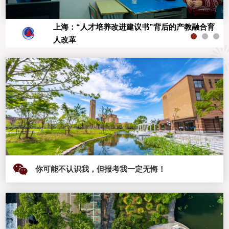
上海：“人才培养改进建议书”背后的产教融合育
全国产填补技术空白，达国际先进水平 校企携
上海高校春季促就业系列招聘会（临港新片区
人改革
手攻克“巨轮心脏”制造难题
专场）举行 校企双向奔赴建设“年轻的城”
你可能不认识我，但报考我一定无悔！