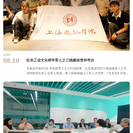
2026
08.10
红色工业文化研学育人之三线建设贵州寻访
为落实学校2026 年思政育人九大行动部署，扎实推进学院三线铸魂育人工作，
深挖校史红色工业育人资源，将三线精神融入工科人才培养，7月末至8 月初，
电气与能源工程学院组织师生实践团奔赴贵州遵义、贵阳，开展场馆研学、建
厂纪念、校友访谈、遗址调研系列实践，打造行走式实景思政教育。7月30日
下午，学院师生第三次走进遵义三线建设博物馆开展研学。学院于2023 年启动
合作对接，2024 年正式签订馆校共建协议，双方已形成常态化育人联动机制。
场馆依托长征电器十二厂旧厂房改建，陈列着上海支援三线建设的电工仪表、
配电设备等实物史料。师生循着展线系统了解上海机电产业内迁西进的发展历
程，结合电气专业知识梳理行业发展脉络。研学期间，学生依托实景场地录制
思政主题微课堂，把馆藏实物史料转化为线上教学素材，沉浸式感悟三线建设
优化全国工业布局、筑牢国防根基的战略意义。同日，马克思主义学院刘炳辉
院长与电气与能源工程学院云玲老师作为母校代表出席贵阳永胜电表厂内迁六
十周年纪念活动。永胜电表厂由上海电表企业整体内迁组建，大批我校前身上
海电机制造学校学子扎根建厂，成为企业核心骨干。云玲老师代表电气与能源