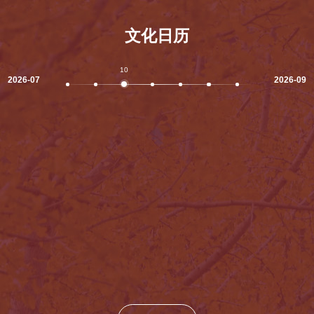
一
工
光
等
业
谱
奖
文化日历
军
仪
6
民
集
项，
融
成
二
合
06
07
08
09
10
11
12
13
14
15
16
电
2026-07
2026-09
等
深
路
奖
度
器
7
发
件
项，
展
开
三
的
发
等
意
中
奖
见》
取
5
（
得
项，
2
重
捧
0
要
得
1
研
我
7
究
校
年）、
进
历
《2
展，
史
0
相
上...
2
关
1
成
中
果
国
发