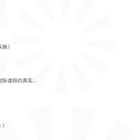
实验》
虚拟仿真实...
 》